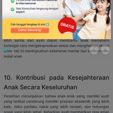
9. Dukungan Emosional yang Unik
Ayah menawarkan bentuk dukungan emosional yang berbeda
dari ibu. Sentuhan, permainan fisik, dan cara komunikasi yang
lebih santai dari ayah dapat membantu anak memahami
berbagai cara mengekspresikan emosi dan menghadapi situasi
stres. Hal ini meningkatkan ketahanan mental dan keterampilan
sosial anak.
10. Kontribusi pada Kesejahteraan
Anak Secara Keseluruhan
Penelitian menunjukkan bahwa anak-anak yang memiliki ayah
yang terlibat cenderung memiliki prestasi akademik yang lebih
baik, risiko perilaku nakal yang lebih rendah, dan hubungan
sosial yang lebih sehat. Kehadiran ayah memberikan rasa aman