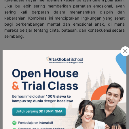
Jika ibu lebih sering memberikan perhatian emosional, ayah
sering kali berperan dalam menanamkan disiplin dan
keberanian. Kombinasi ini menciptakan lingkungan yang sehat
bagi perkembangan mental dan emosional anak, di mana
mereka belajar tentang cinta, batasan, dan konsekuensi secara
seimbang.
8. Memberikan Teladan Positif
Ayah yang hadir dan bertanggung jawab memberikan teladan
positif tentang bagaimana menjadi seorang individu yang baik.
Anak laki-laki belajar tentang tanggung jawab, kepemimpinan,
dan bagaimana menghormati orang lain, sedangkan anak
perempuan belajar menghargai dirinya sendiri dan bagaimana
memilih hubungan yang sehat di masa depan.
Baca Juga:
Tips Melatih Sikap Tanggung Jawab pada Anak
Sejak Dini