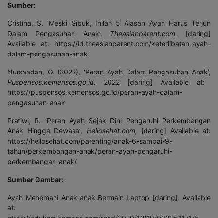
Sumber:
Cristina, S. ‘Meski Sibuk, Inilah 5 Alasan Ayah Harus Terjun
Dalam Pengasuhan Anak’,
Theasianparent.com.
[daring]
Available at: https://id.theasianparent.com/keterlibatan-ayah-
dalam-pengasuhan-anak
Nursaadah, O. (2022), ‘Peran Ayah Dalam Pengasuhan Anak’,
Puspensos.kemensos.go.id,
2022 [daring] Available at:
https://puspensos.kemensos.go.id/peran-ayah-dalam-
pengasuhan-anak
Pratiwi, R. ‘Peran Ayah Sejak Dini Pengaruhi Perkembangan
Anak Hingga Dewasa’,
Hellosehat.com,
[daring] Available at:
https://hellosehat.com/parenting/anak-6-sampai-9-
tahun/perkembangan-anak/peran-ayah-pengaruhi-
perkembangan-anak/
Sumber Gambar:
Ayah Menemani Anak-anak Bermain Laptop [daring]. Available
at:
https://edukasi.kompas.com/read/2020/12/19/093251171/5-