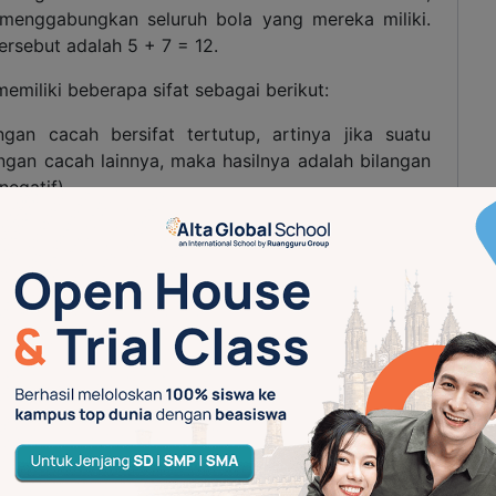
enggabungkan seluruh bola yang mereka miliki.
ersebut adalah 5 + 7 = 12.
miliki beberapa sifat sebagai berikut:
gan cacah bersifat tertutup, artinya jika suatu
ngan cacah lainnya, maka hasilnya adalah bilangan
negatif).
n cacah dijumlahkan dengan bilangan nol, maka
i. Contoh: 7 + 0 = 7.
 cacah bersifat komutatif, yaitu a + b = b + a.
 cacah bersifat asosiatif, yaitu a + (b + c) = (a +
angan yang dapat digambarkan seperti pengambilan
a. Misalnya, terdapat kotak berisi 10 buah bola,