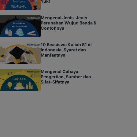
Yuk!
Mengenal Jenis-Jenis
Perubahan Wujud Benda &
Contohnya
10 Beasiswa Kuliah S1 di
Indonesia, Syarat dan
Manfaatnya
Mengenal Cahaya:
Pengertian, Sumber dan
Sifat-Sifatnya