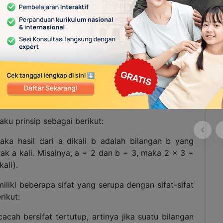
ari kotak tersebut. Maka, kalimat matematika dari
hasilnya tidak selalu berupa bilangan cacah karena
gan negatif, contohnya 2 – 8 = -6. Selain itu, pada
– b = c, maka b + c = a.
aku prinsip sebagai berikut:
aka hasil dari a dikali b adalah bilangan b yang
ak a kali. Misalnya, a = 2 dan b = 3, maka 2 x 3 =
ali).
liki beberapa sifat yang serupa dengan sifat-sifat
rikut:
acah bersifat tertutup, artinya jika suatu bilangan