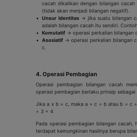
cacah dikalikan dengan bilangan cacah 
(tidak akan menjadi bilangan negatif).
Unsur Identitas
→ jika suatu bilangan c
adalah bilangan cacah itu sendiri. Contoh
Komutatif
→ operasi perkalian bilangan c
Asosiatif
→ operasi perkalian bilangan ca
c.
4. Operasi Pembagian
Operasi pembagian bilangan cacah memil
operasi pembagian berlaku prinsip sebagai 
Jika a x b = c, maka a = c ÷ b atau b = c 
÷ 3 = 4
Pada operasi pembagian bilangan cacah, h
terdapat kemungkinan hasilnya berupa bila