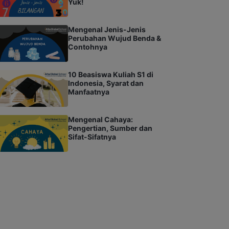
Yuk!
Mengenal Jenis-Jenis
Perubahan Wujud Benda &
Contohnya
10 Beasiswa Kuliah S1 di
Indonesia, Syarat dan
Manfaatnya
Mengenal Cahaya:
Pengertian, Sumber dan
Sifat-Sifatnya