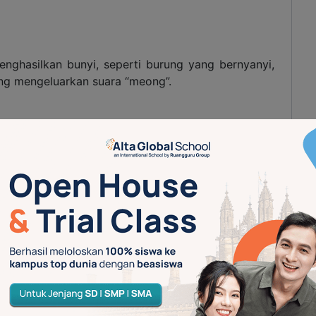
ghasilkan bunyi, seperti burung yang bernyanyi,
ng mengeluarkan suara “meong”.
 dan seruling adalah contoh sumber bunyi yang
i dimainkan, getaran atau pergerakan pada bagian-
sawat terbang menghasilkan bunyi dari mesin atau
 dapat berasal dari suara mesin, knalpot, atau ban