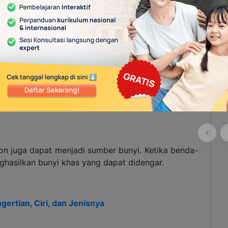
ng bertiup, suara hujan yang jatuh, gemuruh petir,
bunyi ini berasal dari peristiwa alam yang terjadi
son juga dapat menjadi sumber bunyi. Ketika benda-
ghasilkan bunyi khas yang dapat didengar.
ertian, Ciri, dan Jenisnya