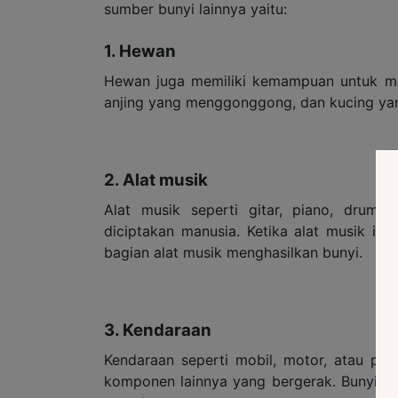
sumber bunyi lainnya yaitu:
1. Hewan
Hewan juga memiliki kemampuan untuk men
anjing yang menggonggong, dan kucing ya
2. Alat musik
Alat musik seperti gitar, piano, drum,
diciptakan manusia. Ketika alat musik in
bagian alat musik menghasilkan bunyi.
3. Kendaraan
Kendaraan seperti mobil, motor, atau pe
komponen lainnya yang bergerak. Bunyi ini