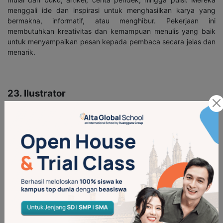
menggali ide dan inspirasi untuk menghasilkan karya yang
bermakna, informatif, atau menghibur. Pekerjaan ini
membutuhkan kreativitas dan kemampuan menulis yang baik
untuk menyampaikan pesan kepada pembaca secara jelas dan
menarik.
23. Ilustrator
Ilustrator bertugas membuat gambar atau ilustrasi yang
mendukung konten visual, seperti dalam buku anak-anak,
majalah, atau media digital. Mereka menggunakan berbagai
teknik, baik manual maupun digital, untuk menciptakan gambar
yang ekspresif dan komunikatif. Ilustrator memiliki peran
penting dalam memberikan interpretasi visual yang dapat
menambah daya tarik karya tulis atau produk.
24. Musisi