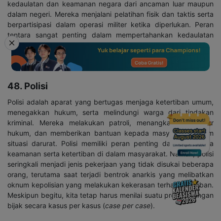
kedaulatan dan keamanan negara dari ancaman luar maupun
dalam negeri. Mereka menjalani pelatihan fisik dan taktis serta
berpartisipasi dalam operasi militer ketika diperlukan. Peran
tentara sangat penting dalam mempertahankan kedaulatan
negara dan memberikan rasa aman bagi masyarakat.
48. Polisi
Polisi adalah aparat yang bertugas menjaga ketertiban umum,
menegakkan hukum, serta melindungi warga dari tindakan
kriminal. Mereka melakukan patroli, menangkap pelanggar
hukum, dan memberikan bantuan kepada masyarakat dalam
situasi darurat. Polisi memiliki peran penting dalam menjaga
keamanan serta ketertiban di dalam masyarakat. Namun, polisi
seringkali menjadi jenis pekerjaan yang tidak disukai beberapa
orang, terutama saat terjadi bentrok anarkis yang melibatkan
oknum kepolisian yang melakukan kekerasan terhadap korban.
Meskipun begitu, kita tetap harus menilai suatu profesi dengan
bijak secara kasus per kasus (
case per case
).