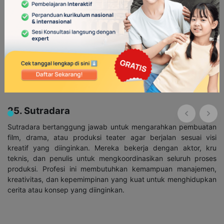
Musisi adalah seniman yang menciptakan, memainkan, dan
menampilkan musik dalam berbagai genre. Mereka berlatih
intensif untuk menguasai instrumen musik atau vokal dan sering
tampil di depan publik atau merekam karya mereka. Musisi
memiliki peran penting dalam dunia hiburan dan seni,
memberikan karya yang bisa menginspirasi, menghibur, atau
menyampaikan pesan emosional kepada pendengarnya.
25. Sutradara
Sutradara bertanggung jawab untuk mengarahkan pembuatan
film, drama, atau produksi teater agar berjalan sesuai visi
kreatif yang diinginkan. Mereka bekerja dengan aktor, kru
teknis, dan penulis untuk mengkoordinasikan seluruh proses
produksi. Profesi ini membutuhkan kemampuan manajemen,
kreativitas, dan kepemimpinan yang kuat untuk menghidupkan
cerita atau konsep yang diinginkan.