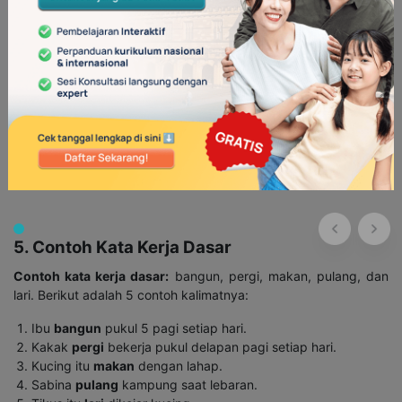
Cio
tidur
di atas sofa.
Pupah
duduk
di teras.
Dia
tertawa
terbahak-bahak.
Kupu-kupu
hinggap
di bunga mawar.
Gio
bermain
bersama teman-temannya.
Dian
berlari
sangat cepat.
Eca
berjalan
sangat lambat.
Kaluna
pergi
bersama teman-temannya.
Burung
terbang
di langit.
Jenna
melompat
kegirangan saat mendengar kabar baik.
5. Contoh Kata Kerja Dasar
Contoh kata kerja dasar
:
bangun, pergi, makan, pulang, dan
lari. Berikut adalah 5 contoh kalimatnya:
Ibu
bangun
pukul 5 pagi setiap hari.
Kakak
pergi
bekerja pukul delapan pagi setiap hari.
Kucing itu
makan
dengan lahap.
Sabina
pulang
kampung saat lebaran.