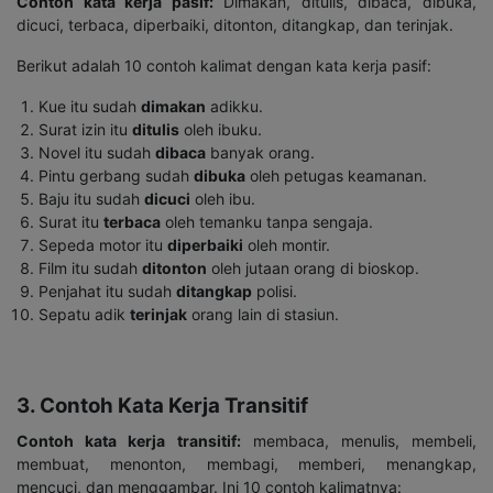
Contoh kata kerja pasif:
Dimakan, ditulis, dibaca, dibuka,
dicuci, terbaca, diperbaiki, ditonton, ditangkap, dan terinjak.
Berikut adalah 10 contoh kalimat dengan kata kerja pasif:
Kue itu sudah
dimakan
adikku.
Surat izin itu
ditulis
oleh ibuku.
Novel itu sudah
dibaca
banyak orang.
Pintu gerbang sudah
dibuka
oleh petugas keamanan.
Baju itu sudah
dicuci
oleh ibu.
Surat itu
terbaca
oleh temanku tanpa sengaja.
Sepeda motor itu
diperbaiki
oleh montir.
Film itu sudah
ditonton
oleh jutaan orang di bioskop.
Penjahat itu sudah
ditangkap
polisi.
Sepatu adik
terinjak
orang lain di stasiun.
3. Contoh Kata Kerja Transitif
Contoh kata kerja transitif
:
membaca, menulis, membeli,
membuat, menonton, membagi, memberi, menangkap,
mencuci, dan menggambar. Ini 10 contoh kalimatnya: