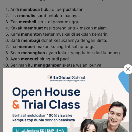
Andi
membaca
buku di perpustakaan.
Lisa
menulis
surat untuk temannya.
Zea
membeli
jeruk di pasar minggu.
Kakak
membuat
nasi goreng untuk makan malam.
Kami
menonton
teater musikal di sekolah kemarin.
Santi
membagi
donat kesukaannya dengan Sinta.
Ina
memberi
makan kucing liat setiap pagi.
Sean
menangkap
ayam kakek yang kabur dari kandang.
Ayah
mencuci
piring tadi pagi.
Seniman itu
menggambar
sketsa wajah ibunya.
4. Contoh Kata Kerja Intransitif
Contoh kata kerja intransitif:
tidur, duduk, tertawa, hinggap,
bermain, berlari, berjalan, pergi, terbang, melompat, dan
lainnya.
Berikut 10 contoh kalimat dengan kata kerja intransitif: