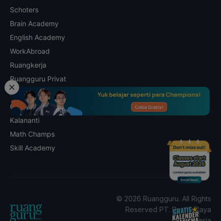
Schoters
Brain Academy
English Academy
WorkAbroad
Ruangkerja
Ruangguru Privat
Alta Global School
Champions World
Kalananti
Math Champs
Skill Academy
© 2026 Ruangguru. All Rights
Reserved PT. Ruang Raya
Indonesia