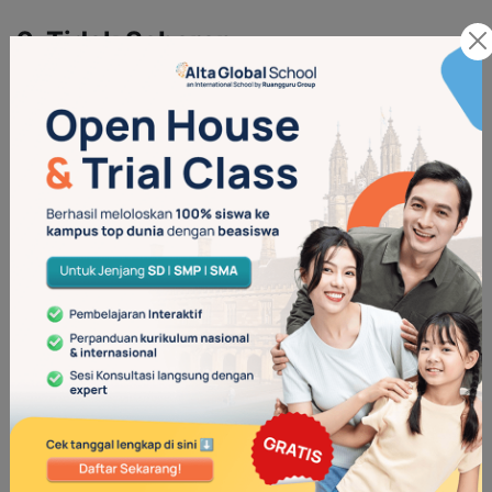
9. Tidak Sabaran
Anak yang terbiasa dimanjakan sering mengharapkan hasil
yang instan, karena mereka tidak diajarkan untuk menunggu
atau berusaha. Mereka terbiasa mendapatkan segala sesuatu
dengan segera, tanpa harus berjuang atau bersabar. Hal ini
bisa menghambat mereka ketika dewasa, di mana banyak hal
membutuhkan proses dan usaha. Sikap tidak sabar ini bisa
berpengaruh dalam banyak aspek kehidupan, seperti
pekerjaan, hubungan, atau pencapaian tujuan pribadi. Mereka
mungkin cepat merasa frustasi saat hasil tidak datang dengan
cepat, dan ini bisa menjadi penghambat dalam mencapai
tujuan jangka panjang.
Baca Juga:
Dampak Negatif Memanjakan Anak dengan
Banyak Mainan