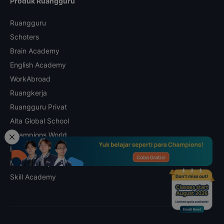
Produk Ruangguru
Ruangguru
Schoters
Brain Academy
English Academy
WorkAbroad
Ruangkerja
Ruangguru Privat
Alta Global School
Champions World
Kalananti
Math Champs
Skill Academy