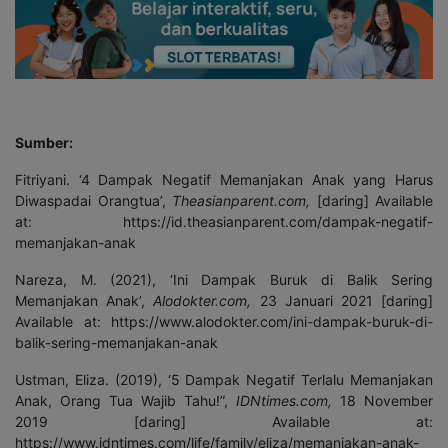
Sumber:
Fitriyani. ‘4 Dampak Negatif Memanjakan Anak yang Harus
Diwaspadai Orangtua’,
Theasianparent.com,
[daring] Available
at: https://id.theasianparent.com/dampak-negatif-
memanjakan-anak
Nareza, M. (2021), ‘Ini Dampak Buruk di Balik Sering
Memanjakan Anak’,
Alodokter.com,
23 Januari 2021 [daring]
Available at: https://www.alodokter.com/ini-dampak-buruk-di-
balik-sering-memanjakan-anak
Ustman, Eliza. (2019), ‘5 Dampak Negatif Terlalu Memanjakan
Anak, Orang Tua Wajib Tahu!”,
IDNtimes.com,
18 November
2019 [daring] Available at:
https://www.idntimes.com/life/family/eliza/memanjakan-anak-