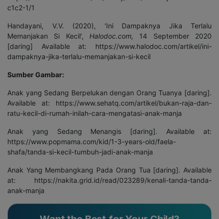
c1c2-1/1
Handayani, V.V. (2020), ‘Ini Dampaknya Jika Terlalu
Memanjakan Si Kecil’,
Halodoc.com,
14 September 2020
[daring] Available at: https://www.halodoc.com/artikel/ini-
dampaknya-jika-terlalu-memanjakan-si-kecil
Sumber Gambar:
Anak yang Sedang Berpelukan dengan Orang Tuanya [daring].
Available at: https://www.sehatq.com/artikel/bukan-raja-dan-
ratu-kecil-di-rumah-inilah-cara-mengatasi-anak-manja
Anak yang Sedang Menangis [daring]. Available at:
https://www.popmama.com/kid/1-3-years-old/faela-
shafa/tanda-si-kecil-tumbuh-jadi-anak-manja
Anak Yang Membangkang Pada Orang Tua [daring]. Available
at: https://nakita.grid.id/read/023289/kenali-tanda-tanda-
anak-manja
Want the Best for Your Child?