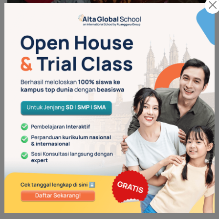
Khanza saat belajar di Alta School (Sumber: dok. pribadi)
Pesan untuk Calon Orang Tua
Murid
“Pesan untuk calon orang tua murid yang ingin bergabung
adalah bagi saya seorang pekerja seni sekolah online ini
menjadi sekolah utama untuk anak saya karena lebih
terpercaya dan aman dari aspek pembulian di luar sana yang
lagi marak, semoga bisa paham dengan pembelajaran metode
seperti ini dan semoga betah.” Tutup Litaly.
—