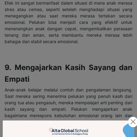
Efek ini sangat bermanfaat dalam situasi di mana anak merasa
stres atau cemas, seperti setelah menghadapi situasi yang
menegangkan atau saat mereka merasa tertekan secara
emosional. Pelukan bisa menjadi cara yang efektif untuk
menenangkan anak dengan cepat, mengembalikan perasaan
tenang dan aman, serta membantu mereka merasa lebih
bahagia dan stabil secara emosional.
9. Mengajarkan Kasih Sayang dan
Empati
Anak-anak belajar melalui contoh dan pengalaman langsung.
Saat mereka sering menerima pelukan yang penuh kasih dari
orang tua atau pengasuh, mereka mempelajari arti penting dari
kasih sayang dan empati. Pelukan mengajarkan anak
bagaimana merespons kebutuhan emosional orang lain dan
bagaimana mengekspresikan perasaan cinta dan dukungan.
Melalui tindakan sederhana ini, anak-anak belajar tentang
keintiman emosional, keterikatan, dan bagaimana menunjukkan