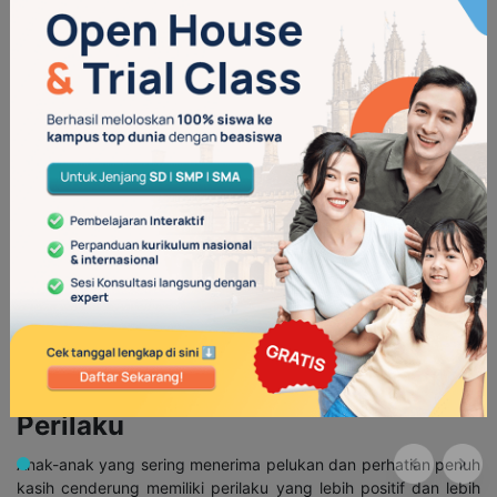
perhatian kepada orang lain.
Kasih sayang yang ditunjukkan melalui pelukan membantu
anak-anak mengembangkan empati, yaitu kemampuan untuk
memahami dan berbagi perasaan dengan orang lain. Ketika
anak-anak merasakan kenyamanan dan keamanan dari
pelukan, mereka lebih mungkin untuk memperlihatkan perilaku
yang serupa terhadap teman-teman atau anggota keluarga
lainnya, membangun hubungan yang sehat dan penuh kasih. Ini
adalah fondasi penting bagi kemampuan anak untuk
berinteraksi dengan baik dalam kelompok sosial dan
membangun hubungan interpersonal yang positif sepanjang
hidup mereka.
10. Mengurangi Risiko Masalah
Perilaku
Anak-anak yang sering menerima pelukan dan perhatian penuh
kasih cenderung memiliki perilaku yang lebih positif dan lebih