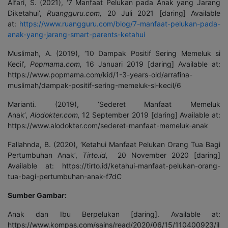
Alfari, S. (2021), ‘7 Manfaat Pelukan pada Anak yang Jarang
Diketahui’,
Ruangguru.com,
20 Juli 2021 [daring] Available
at:
https://www.ruangguru.com/blog/7-manfaat-pelukan-pada-
anak-yang-jarang-smart-parents-ketahui
Muslimah, A. (2019), ‘10 Dampak Positif Sering Memeluk si
Kecil’,
Popmama.com,
16 Januari 2019 [daring] Available at:
https://www.popmama.com/kid/1-3-years-old/arrafina-
muslimah/dampak-positif-sering-memeluk-si-kecil/6
Marianti. (2019), ‘Sederet Manfaat Memeluk
Anak’,
Alodokter.com,
12 September 2019 [daring] Available at:
https://www.alodokter.com/sederet-manfaat-memeluk-anak
Fallahnda, B. (2020), ‘Ketahui Manfaat Pelukan Orang Tua Bagi
Pertumbuhan Anak’,
Tirto.id,
20 November 2020 [daring]
Available at: https://tirto.id/ketahui-manfaat-pelukan-orang-
tua-bagi-pertumbuhan-anak-f7dC
Sumber Gambar:
Anak dan Ibu Berpelukan [daring]. Available at:
https://www.kompas.com/sains/read/2020/06/15/110400923/il