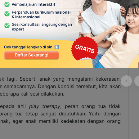
 dari lingkungan sosialnya.
au meledak-ledak.
an, seperti stres atau memiliki fobia terhadap
ia susah tidur.
yang suka mem-
bully
orang lain.
ak lagi. Seperti anak yang mengalami kekerasan,
an semacamnya. Dengan kondisi tersebut, kita akan
eberapa kali sesi dilakukan.
epada ahli
play therapy
, peran orang tua tidak
 orang tua tetap sangat dibutuhkan. Yaitu dengan
nak, agar anak memiliki kedekatan dengan orang