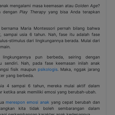
 anak mengalami masa keemasan atau
Golden Age
?
an dengan
Play Therapy
yang bisa Anda terapkan
i bernama Maria Montessori pernah bilang bahwa
r, sampai usia 6 tahun. Nah, fase itu adalah fase
lus-stimulus dari lingkungannya berada. Mulai dari
rmain.
 lingkungannya pun berbeda, seiring dengan
 sendiri. Nah, pada fase keemasan inilah anak
ungsi fisik maupun
psikologis
. Maka, nggak jarang
ter yang berbeda.
sia 4 sampai 6 tahun, mereka mulai aktif dalam
r ketika anak memiliki emosi yang berubah-ubah.
tua
merespon emosi anak
yang cepat berubah dan
edangkan kita tidak boleh sembarangan dalam
agi perkembangan karakter anak kedepannya.