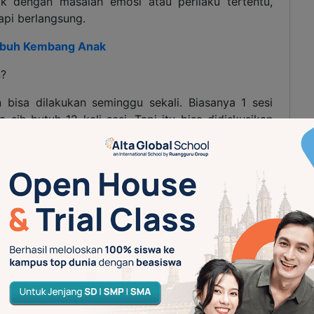
k dengan masalah emosi atau perilaku tertentu,
api berlangsung.
mbuh Kembang Anak
n?
 bisa dilakukan seminggu sekali. Biasanya 1 sesi
 sih butuh 12 kali sesi. Tapi itu bisa didiskusikan
faatnya?
ya akan terlihat dari perubahan dan perkembangan
ah terapi. Lalu, kondisi-kondisi seperti apa aja nih
kukan
play therapy
pada anak?