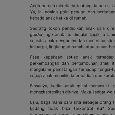
Anda pernah membaca tentang, kapan sih
Ya, ini adalah poin penting dan berkait
kepada anak ketika di rumah.
Seorang tokoh pendidikan anak usia din
golden age
anak itu dimulai sejak ia lahi
sensitif anak dengan mudah menerima stimu
keluarga, lingkungan rumah, atau teman be
Fase kepekaan setiap anak terhadap
perkembangan dan pertumbuhan anak itu
mengalami pematangan terhadap fungsi-f
setiap anak memiliki kepribadian dan karak
Biasanya, ketika anak mulai memasuki u
mengekspresikan dirinya. Maka sangat waja
Lalu, bagaimana cara kita sebagai orang 
kadang tidak bisa terkontrol itu? S
meresponnya, karena dampaknya panjang b