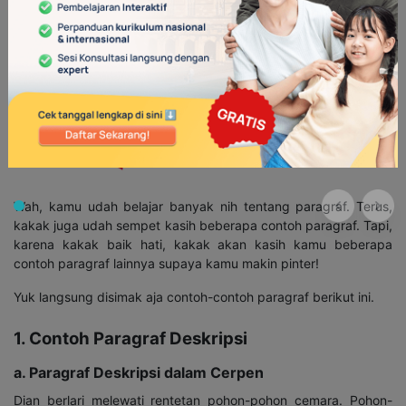
Wah, kamu udah belajar banyak nih tentang paragraf. Terus,
kakak juga udah sempet kasih beberapa contoh paragraf. Tapi,
karena kakak baik hati, kakak akan kasih kamu beberapa
contoh paragraf lainnya supaya kamu makin pinter!
Yuk langsung disimak aja contoh-contoh paragraf berikut ini.
1. Contoh Paragraf Deskripsi
a. Paragraf Deskripsi dalam Cerpen
Dian berlari melewati rentetan pohon-pohon cemara. Pohon-