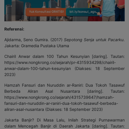
Referensi:
Ajidarma, Seno Gumira. (2017)
Sepotong Senja untuk Pacarku
.
Jakarta: Gramedia Pustaka Utama
Chairil Anwar dalam 100 Tahun Kesunyian [daring]. Tautan:
https://www.nongkrong.co/sejarah/pr-4315934298/chairil-
anwar-dalam-100-tahun-kesunyian (Diakses: 18 September
2023)
Hamzah Fansuri dan Nuruddin ar-Raniri: Dua Tokoh Tasawuf
Berbeda Aliran Asal Nusantara [daring]. Tautan:
https://www.nongkrong.co/sejarah/4315739647/hamzah-
fansuri-dan-nuruddin-ar-raniri-dua-tokoh-tasawuf-berbeda-
aliran-asal-nusantara (Diakses: 18 September 2023)
Jakarta Banjir? Di Masa Lalu, Inilah Strategi Purnawarman
dalam Mencegah Banjir di Daerah Jakarta [daring]. Tautan: