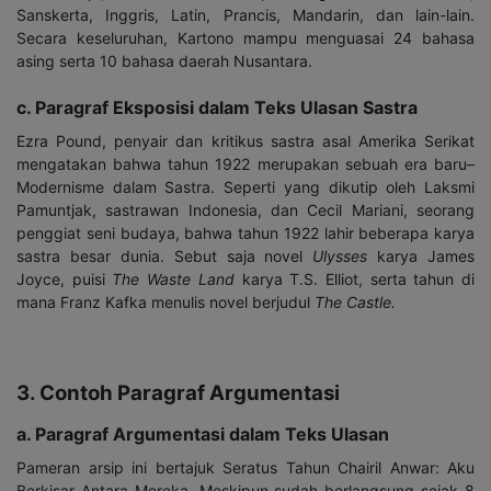
Sanskerta, Inggris, Latin, Prancis, Mandarin, dan lain-lain.
Secara keseluruhan, Kartono mampu menguasai 24 bahasa
asing serta 10 bahasa daerah Nusantara.
c. Paragraf Eksposisi dalam Teks Ulasan Sastra
Ezra Pound, penyair dan kritikus sastra asal Amerika Serikat
mengatakan bahwa tahun 1922 merupakan sebuah era baru–
Modernisme dalam Sastra. Seperti yang dikutip oleh Laksmi
Pamuntjak, sastrawan Indonesia, dan Cecil Mariani, seorang
penggiat seni budaya, bahwa tahun 1922 lahir beberapa karya
sastra besar dunia. Sebut saja novel
Ulysses
karya James
Joyce, puisi
The Waste Land
karya T.S. Elliot, serta tahun di
mana Franz Kafka menulis novel berjudul
The Castle
.
3. Contoh Paragraf Argumentasi
a. Paragraf Argumentasi dalam Teks Ulasan
Pameran arsip ini bertajuk Seratus Tahun Chairil Anwar: Aku
Berkisar Antara Mereka. Meskipun sudah berlangsung sejak 8