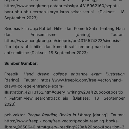
https://www.nongkrong.co/apresiasi/pr-4315962160/sepatu-
baru-abu-abu-cerpen-karya-laras-sekar-seruni (Diakses: 18
September 2023)
Sinopsis Film Jojo Rabbit: Hitler dan Komedi Satir Tentang Nazi
dan Antisemitisme [daring]. Tautan:
https://www.nongkrong.co/sinopsis/pr-4315574323/sinopsis-
film-jojo-rabbit-hitler-dan-komedi-satir-tentang-nazi-dan-
antisemitsme (Diakses: 18 September 2023)
Sumber Gambar:
Freepik.
Hand drawn college entrance exam illustration
[daring]. Tautan:
https://www.freepik.com/free-vector/hand-
drawn-college-entrance-exam-
illustration_42113152.htm#query=writing%20a%20book&positio
n=7&from_view=search&track=ais
(Diakses: 18 September
2023)
pch.vektor.
People Reading Books in Library
[daring]. Tautan:
https://www.freepik.com/free-vector/people-reading-books-
library_9650640.htm#query=reading%20a%20book&position=3