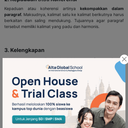
Kepaduan atau koherensi artinya
kekompakkan dalam
paragraf
.
Maksudnya, kalimat satu ke kalimat berikutnya harus
berkaitan dan saling mendukung. Tujuannya agar paragraf
tersebut memiliki kalimat yang padu dan harmonis.
3. Kelengkapan
Kelengkapan yang dimaksud adalah paragraf yang disusun
memiliki unsur-unsur yang lengkap, adik-adik. Artinya, paragraf
dapat dikatakan baik jika memiliki unsur gagasan utama, ide
pokok, kalimat penjelas, dan konjungsi di dalamnya.
Contoh Paragraf