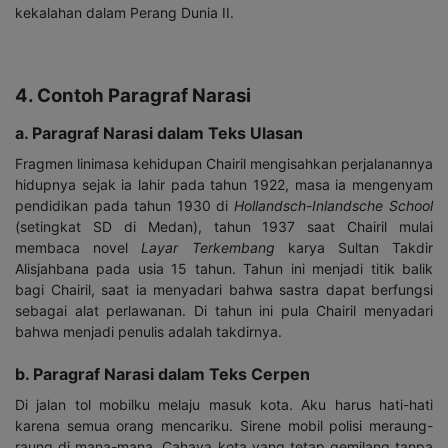
kekalahan dalam Perang Dunia II.
4. Contoh Paragraf Narasi
a. Paragraf Narasi dalam Teks Ulasan
Fragmen linimasa kehidupan Chairil mengisahkan perjalanannya
hidupnya sejak ia lahir pada tahun 1922, masa ia mengenyam
pendidikan pada tahun 1930 di
Hollandsch-Inlandsche School
(setingkat SD di Medan), tahun 1937 saat Chairil mulai
membaca novel
Layar Terkembang
karya Sultan Takdir
Alisjahbana pada usia 15 tahun. Tahun ini menjadi titik balik
bagi Chairil, saat ia menyadari bahwa sastra dapat berfungsi
sebagai alat perlawanan. Di tahun ini pula Chairil menyadari
bahwa menjadi penulis adalah takdirnya.
b. Paragraf Narasi dalam Teks Cerpen
Di jalan tol mobilku melaju masuk kota. Aku harus hati-hati
karena semua orang mencariku. Sirene mobil polisi meraung-
raung di mana-mana. Cahaya kota yang tetap gemilang tanpa