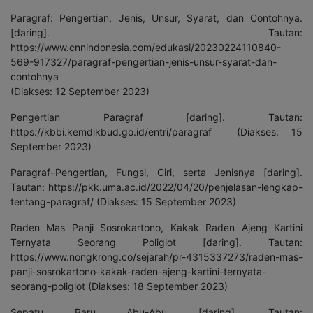
Paragraf: Pengertian, Jenis, Unsur, Syarat, dan Contohnya.
[daring]. Tautan:
https://www.cnnindonesia.com/edukasi/20230224110840-
569-917327/paragraf-pengertian-jenis-unsur-syarat-dan-
contohnya
(Diakses: 12 September 2023)
Pengertian Paragraf [daring]. Tautan:
https://kbbi.kemdikbud.go.id/entri/paragraf (Diakses: 15
September 2023)
Paragraf–Pengertian, Fungsi, Ciri, serta Jenisnya [daring].
Tautan: https://pkk.uma.ac.id/2022/04/20/penjelasan-lengkap-
tentang-paragraf/ (Diakses: 15 September 2023)
Raden Mas Panji Sosrokartono, Kakak Raden Ajeng Kartini
Ternyata Seorang Poliglot [daring]. Tautan:
https://www.nongkrong.co/sejarah/pr-4315337273/raden-mas-
panji-sosrokartono-kakak-raden-ajeng-kartini-ternyata-
seorang-poliglot (Diakses: 18 September 2023)
Sepatu Baru Abu-Abu [daring]. Tautan: