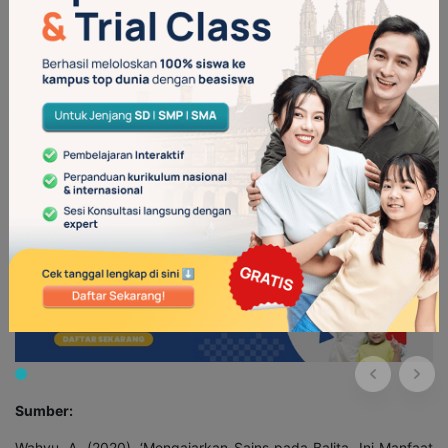
Sebab, benda-benda serta fenomena yang terjadi di sekitar
anak mengandung sains. Contohnya, apel yang hitam ketika
dipotong disebabkan oleh adanya proses oksidasi.
Jadi, sudah paham kan mengapa Anda perlu mengenalkan
sains kepada anak sejak dini? Yuk, jadikan sains sebagai
pelajaran menyenangkan bagi anak melalui eksperimen-
eksperimen seru dari
altaschool
. Di Alta School anak dapat
memilih kelas yang sesuai dengan minat mereka, salah satunya
adalah klub sains. Anak-anak bisa mendapatkan pembelajaran
eksplorasi sains dengan metode
storytelling
serta eksperimen.
Sumber:
Wahyu, A. (2020), ‘Mengajarkan Sains pada Balita, Ini Manfaat