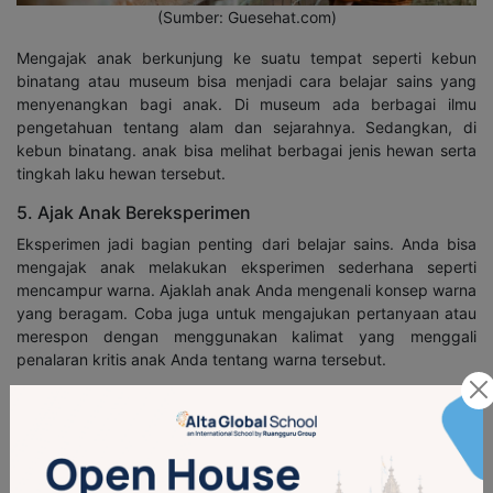
(Sumber: Guesehat.com)
Mengajak anak berkunjung ke suatu tempat seperti kebun
binatang atau museum bisa menjadi cara belajar sains yang
menyenangkan bagi anak. Di museum ada berbagai ilmu
pengetahuan tentang alam dan sejarahnya. Sedangkan, di
kebun binatang. anak bisa melihat berbagai jenis hewan serta
tingkah laku hewan tersebut.
5. Ajak Anak Bereksperimen
Eksperimen jadi bagian penting dari belajar sains. Anda bisa
mengajak anak melakukan eksperimen sederhana seperti
mencampur warna. Ajaklah anak Anda mengenali konsep warna
yang beragam. Coba juga untuk mengajukan pertanyaan atau
merespon dengan menggunakan kalimat yang menggali
penalaran kritis anak Anda tentang warna tersebut.
6. Tinggalkan Stigma Salah tentang Sains
Beberapa stigma menganggap sains adalah pelajaran yang
sulit, kaku, serta tidak menyenangkan. Anda harus
menunjukkan kepada anak bahwa stigma tersebut tidak benar.