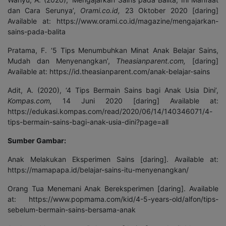
dan Cara Serunya’,
Orami.co.id,
23 Oktober 2020 [daring]
Available at: https://www.orami.co.id/magazine/mengajarkan-
sains-pada-balita
Pratama, F. ‘5 Tips Menumbuhkan Minat Anak Belajar Sains,
Mudah dan Menyenangkan’,
Theasianparent.com,
[daring]
Available at: https://id.theasianparent.com/anak-belajar-sains
Adit, A. (2020), ‘4 Tips Bermain Sains bagi Anak Usia Dini’,
Kompas.com,
14 Juni 2020 [daring] Available at:
https://edukasi.kompas.com/read/2020/06/14/140346071/4-
tips-bermain-sains-bagi-anak-usia-dini?page=all
Sumber Gambar:
Anak Melakukan Eksperimen Sains [daring]. Available at:
https://mamapapa.id/belajar-sains-itu-menyenangkan/
Orang Tua Menemani Anak Bereksperimen [daring]. Available
at: https://www.popmama.com/kid/4-5-years-old/alfon/tips-
sebelum-bermain-sains-bersama-anak