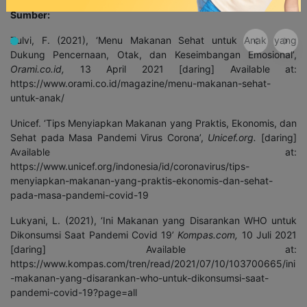
Sumber:
Zulvi, F. (2021), ‘Menu Makanan Sehat untuk Anak yang
Dukung Pencernaan, Otak, dan Keseimbangan Emosional’,
Orami.co.id,
13 April 2021 [daring] Available at:
https://www.orami.co.id/magazine/menu-makanan-sehat-
untuk-anak/
Unicef. ‘Tips Menyiapkan Makanan yang Praktis, Ekonomis, dan
Sehat pada Masa Pandemi Virus Corona’,
Unicef.org.
[daring]
Available at:
https://www.unicef.org/indonesia/id/coronavirus/tips-
menyiapkan-makanan-yang-praktis-ekonomis-dan-sehat-
pada-masa-pandemi-covid-19
Lukyani, L. (2021), ‘Ini Makanan yang Disarankan WHO untuk
Dikonsumsi Saat Pandemi Covid 19’
Kompas.com,
10 Juli 2021
[daring] Available at:
https://www.kompas.com/tren/read/2021/07/10/103700665/ini
-makanan-yang-disarankan-who-untuk-dikonsumsi-saat-
pandemi-covid-19?page=all