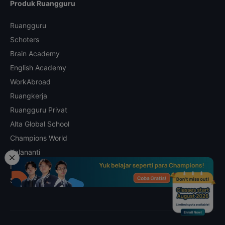
Produk Ruangguru
Ruangguru
Schoters
Brain Academy
English Academy
WorkAbroad
Ruangkerja
Ruangguru Privat
Alta Global School
Champions World
Kalananti
Math Champs
Skill Academy