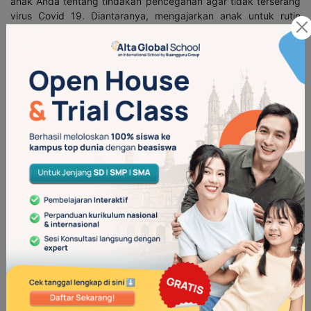
anak Anda tentang tindakan pencegahan agar tidak terserang
virus Covid 19. Diantaranya, mengajarkan anak untuk rutin
mencuci tangan dengan sabun dan air mengalir, menjaga jarak
dengan orang sekitar, memakai masker dan juga berusaha
untuk tetap berada di rumah.
Nah, agar pendidikan anak tetap berjalan lancar di masa
pandemi Covid 19, maka sudah saatnya Anda mendaftarkan Ia
di
altaschool
. Alta School merupakan sekolah online khusus
untuk anak-anak di tingkat PAUD hingga SD. Sekolah yang
telah menggunakan metode belajar
blended learning
ini juga
memiliki banyak fasilitas belajar yang menarik. Diantaranya
Learning Kit, Live Teaching, Home-Based Project,
Pendidikan
Karakter, dan masih banyak lagi.