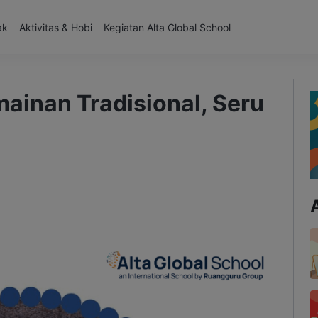
ak
Aktivitas & Hobi
Kegiatan Alta Global School
ainan Tradisional, Seru