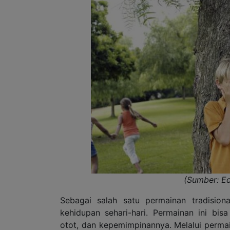
(Sumber: E
Sebagai salah satu permainan tradision
kehidupan sehari-hari. Permainan ini bi
otot, dan kepemimpinannya. Melalui perm