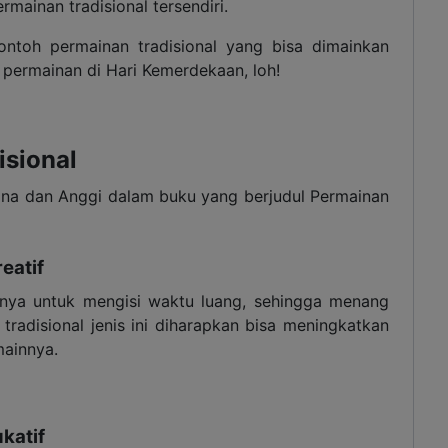
mainan tradisional tersendiri.
ontoh permainan tradisional yang bisa dimainkan
k permainan di Hari Kemerdekaan, loh!
isional
ana dan Anggi dalam buku yang berjudul Permainan
reatif
anya untuk mengisi waktu luang, sehingga menang
tradisional jenis ini diharapkan bisa meningkatkan
mainnya.
ukatif