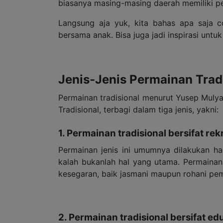
biasanya masing-masing daerah memiliki per
Langsung aja yuk, kita bahas apa saja c
bersama anak. Bisa juga jadi inspirasi untu
Jenis-Jenis Permainan Trad
Permainan tradisional menurut Yusep Muly
Tradisional, terbagi dalam tiga jenis, yakni:
1. Permainan tradisional bersifat rek
Permainan jenis ini umumnya dilakukan h
kalah bukanlah hal yang utama. Permainan 
kesegaran, baik jasmani maupun rohani pe
2. Permainan tradisional bersifat ed