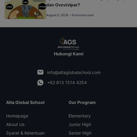
dan Ovovivipar?
August 5, 2026
• 6 minutes read
Hubungi Kami
info@altaglobalschool.com
+62 813 1514 4254
Alta Global School
Our Program
Homepage
Elementary
About Us
Junior High
Syarat & Ketentuan
Senior High