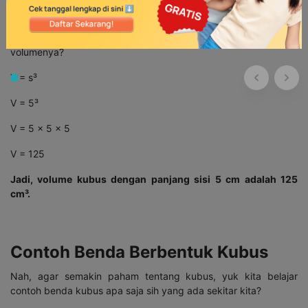
Contoh Soal:
Misalkan terdapat kubus dengan panjang sisi 5 cm. Berapakah
volumenya?
V = s³
V = 5³
V = 5 x 5 x 5
V = 125
Jadi, volume kubus dengan panjang sisi 5 cm adalah 125
cm³.
Contoh Benda Berbentuk Kubus
Nah, agar semakin paham tentang kubus, yuk kita belajar
contoh benda kubus apa saja sih yang ada sekitar kita?