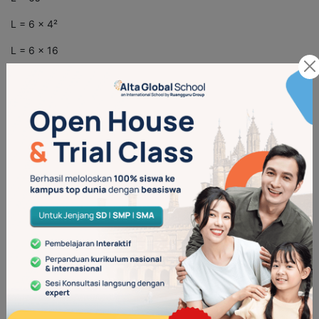
L = 6 x 4²
L = 6 x 16
L = 96 cm²
Jadi, luas permukaan kubus dengan panjang sisi 4 cm adalah
96 cm².
3. Rumus Volume Kubus
Rumus:
V = s x s x s atau V = s³
Keterangan:
V = volume (cm³)
s = panjang sisi (cm)