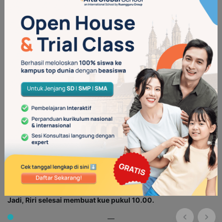
Jadi, Budi belajar matematika selama 120 menit.
4. Contoh Soal Cerita
Waktu yang dibutuhkan untuk membuat kue adalah 180 menit.
Riri membuat kue dari pukul 07.00. Pukul berapa Riri selesai
membuat kue?
Pembahasan:
Karena 1 jam = 60 menit, diperoleh
180 menit = (180 ÷ 60) jam = 3 jam
Waktu selesai = Waktu mulai + Lama kegiatan = 07.00 + 3 jam
= 10.00
Jadi, Riri selesai membuat kue pukul 10.00.
—