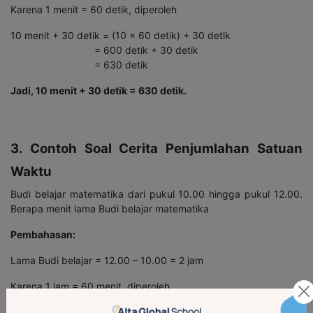
Karena 1 menit = 60 detik, diperoleh
10 menit + 30 detik = (10 x 60 detik) + 30 detik
= 600 detik + 30 detik
= 630 detik
Jadi, 10 menit + 30 detik = 630 detik.
3. Contoh Soal Cerita Penjumlahan Satuan
Waktu
Budi belajar matematika dari pukul 10.00 hingga pukul 12.00.
Berapa menit lama Budi belajar matematika
Pembahasan:
Lama Budi belajar = 12.00 – 10.00 = 2 jam
Karena 1 jam = 60 menit, diperoleh
2 jam = 2 x 60 menit = 120 menit