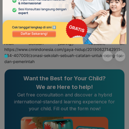
22288/berbagai-permainan-anak-dari-negara-kroasia-ini-
asyik-banget-lho
Anak Bermain Bersama Teman-teman [daring]. Available at:
https://merries.co.id/community-parenting/kesehatan/alasan-
kenapa-anak-harus-bisa-bermain-bersama-teman-sebayanya
Anak Sekolah [daring]. Available at:
https://www.cnnindonesia.com/gaya-hidup/20190627142911-
284-407009/zonasi-sekolah-sebuah-catatan-untuk-orang-tua-
dan-pemerintah
Want the Best for Your Child?
We are Here to help!
Get free consultation and discover a hybrid
international-standard learning experience for
your child. Fill out the form now!