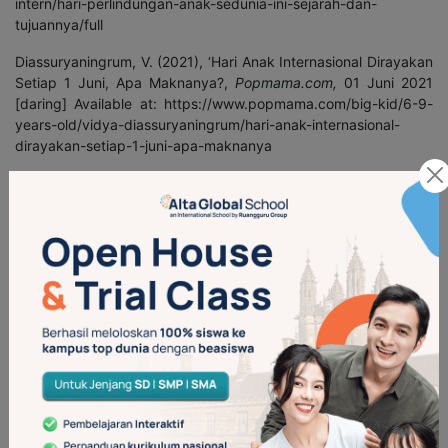
intern/hari-perlindungan-anak-sedunia-ini-sejarah-dan-
tujuannya/full
Diassuryaningrum, V. (2021), ‘Hari Anak Internasional Dirayakan
Setiap 1 Juni, Apa Maknanya?,
Popmama.com,
01 Juni 2021
[daring] Available at: https://www.popmama.com/big-kid/6-9-
years-old/vidya-diassuryaningrum/hari-anak-internasional-
dirayakan-setiap-1-juni-apa-maknanya
Harismi, A. (2022), ‘Memahami Pentingnya Pendidikan Anak
Usia Dini (PAUD)’,
Sehatq.com,
21 Januari 2022 [daring]
Available at: https://www.sehatq.com/artikel/apa-sih-
pentingnya-pendidikan-anak-usia-dini
Fitria, L. ‘Hari Anak: 20 November, 1 Juni, atau 23
Juli?’,
himtif.or.id,
[daring] Available at:
https://www.himtif.or.id/2020/07/hari-anak-20-november-1-
juni-atau-23.html
Sumber Gambar:
Anak yang Berbahagia Bersama [daring]. Available at:
https://www.haibunda.com/parenting/20180714075903-61-