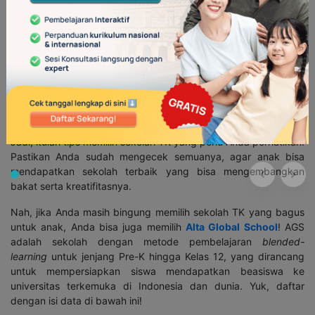
Meskipun anak masih kecil, melibatkannya dalam proses
pemilihan TK bisa membantu membangun rasa nyaman dan
antusias terhadap sekolah barunya. Ajak anak untuk ikut
berkunjung ke beberapa sekolah dan perhatikan responsnya
terhadap lingkungan, guru, maupun teman-teman sebaya.
Ketika anak merasa senang dan aman, proses adaptasinya
akan lebih mudah dan semangat belajarnya pun meningkat.
—
Jadi, itulah tips memilih sekolah TK yang perlu Anda perhatikan.
Pastikan Anda sudah mengecek semuanya, agar anak bisa
mendapatkan sekolah terbaik yang bisa mengembangkan
bakat serta kreatifitasnya.
Nah, jika Anda masih bingung memilih sekolah TK yang bagus
untuk anak, Anda bisa juga memilih
Alta Global School
! AGS
adalah sekolah dengan metode pembelajaran
blended-
learning
untuk jenjang Pre-K hingga Kelas 12, yang dirancang
untuk mempersiapkan siswa mendapatkan beasiswa ke
universitas terkemuka di Indonesia dan dunia. Yuk, daftar
dengan isi data di bawah ini!