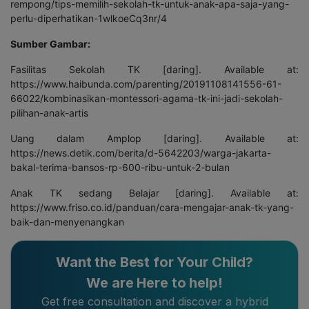
rempong/tips-memilih-sekolah-tk-untuk-anak-apa-saja-yang-
perlu-diperhatikan-1wlkoeCq3nr/4
Sumber Gambar:
Fasilitas Sekolah TK [daring]. Available at:
https://www.haibunda.com/parenting/20191108141556-61-
66022/kombinasikan-montessori-agama-tk-ini-jadi-sekolah-
pilihan-anak-artis
Uang dalam Amplop [daring]. Available at:
https://news.detik.com/berita/d-5642203/warga-jakarta-
bakal-terima-bansos-rp-600-ribu-untuk-2-bulan
Anak TK sedang Belajar [daring]. Available at:
https://www.friso.co.id/panduan/cara-mengajar-anak-tk-yang-
baik-dan-menyenangkan
Want the Best for Your Child?
We are Here to help!
Get free consultation and discover a hybrid