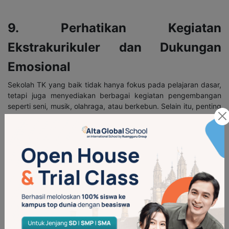
9. Perhatikan Kegiatan
Ekstrakurikuler dan Dukungan
Emosional
Sekolah TK yang baik tidak hanya fokus pada pelajaran dasar,
tetapi juga menyediakan berbagai kegiatan pengembangan
seperti seni, musik, olahraga, atau berkebun. Selain itu, penting
untuk memastikan bahwa sekolah memberikan dukungan
emosional yang cukup, seperti adanya kegiatan membangun
empati, kerja sama, dan pengenalan nilai-nilai sosial dalam
kehidupan sehari-hari anak.
10. Libatkan Anak dalam Proses
Pemilihan