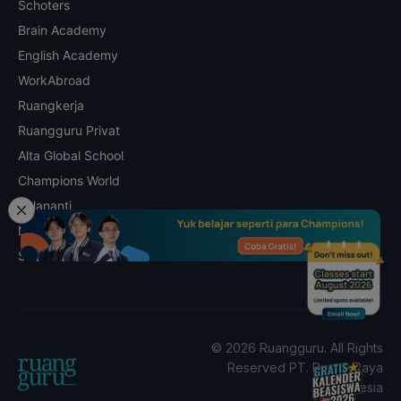
Schoters
Brain Academy
English Academy
WorkAbroad
Ruangkerja
Ruangguru Privat
Alta Global School
Champions World
Kalananti
Math Champs
Skill Academy
© 2026 Ruangguru. All Rights
Reserved PT. Ruang Raya
Indonesia