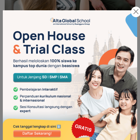
(Sumber: Popmama.com)
Melatih kemampuan sosial emosional anak yang stabil dapat
juga Anda lakukan dengan memberikan apresiasi ketika anak
menunjukkan perilaku sosial yang baik. Dengan cara ini, Anda
bisa membantu anak merasa baik tentang diri mereka sendiri,
yang pada akhirnya memainkan peranan penting dalam
mengembangkan rasa empati serta kemampuan emosional.
Apresiasi juga bisa memotivasi anak untuk selalu berperilaku
baik
loh.
4. Ajak Anak Bermain di Luar Rumah
Mengajak anak bermain di luar rumah sangat penting agar
anak nantinya tidak takut berada di keramaian. Usahakan
mengajak anak ke luar rumah di tahun-tahun awal kelahirannya
agar Ia terbiasa. Di luar rumah anak dapat melihat dan
mengamati orang-orang dan lingkungan baru. Anak bisa