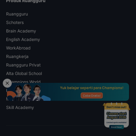
Produk Ruangguru
Ruangguru
Schoters
Brain Academy
English Academy
WorkAbroad
Ruangkerja
Ruangguru Privat
Alta Global School
Champions World
Kalananti
Math Champs
Skill Academy