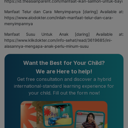
https://id.theasianparent.com/manfaat-ikan-salmon-untuk-bayi
Manfaat Telur dan Cara Menyimpanya [daring] Available at:
https://www.alodokter.com/inilah-manfaat-telur-dan-cara-
menyimpannya
Manfaat Susu Untuk Anak [daring] Available at:
https://www.klikdokter.com/info-sehat/read/3619685/ini-
alasannya-mengapa-anak-perlu-minum-susu
Want the Best for Your Child?
We are Here to help!
Get free consultation and discover a hybrid
international-standard learning experience for
your child. Fill out the form now!