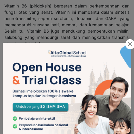
Vitamin B6 (piridoksin) berperan dalam perkembangan dan
fungsi otak yang sehat. Vitamin ini membantu dalam sintesis
neurotransmiter, seperti serotonin, dopamin, dan GABA, yang
memengaruhi suasana hati, memori, dan kemampuan belajar.
Selain itu, Vitamin B6 juga mendukung pembentukan mielin,
selubung yang melindungi saraf dan meningkatkan transmisi
sinyal saraf di otak.
9. Asam Folat
Asam folat sangat penting untuk perkembangan otak, terutama
selama kehamilan dan masa kanak-kanak. Ini berperan dalam
pembentukan dan perbaikan DNA serta produksi sel darah
merah. Asam folat juga mendukung perkembangan sistem
saraf pusat dan meminimalkan risiko cacat tabung saraf pada
janin, yang merupakan cikal bakal otak dan sumsum tulang
belakang. Kekurangan asam folat dapat menyebabkan masalah
perkembangan otak dan saraf pada anak.