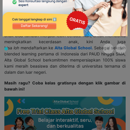
—
Jadi, itulah vitamin yang dapat Anda berikan untuk anak, guna
membantu perkembangan otaknya. Bantulah anak untuk
memenuhi semua kebutuhan vitamin di atas, agar
perkembangan otak mereka dapat berjalan dengan baik dan
anak bisa tumbuh menjadi lebih cerdas. Nah, untuk membantu
meningkatkan kecerdasan anak, kini Anda juga
bisa
loh
mendaftarkan ke
Alta Global School.
Sebagai sekolah
blended learning pertama di Indonesia dari PAUD hingga SMA,
Alta Global School berkomitmen mempersiapkan 100% siswa
kami meraih beasiswa dan diterima di universitas ternama di
dalam dan luar negeri.
Masih ragu? Coba kelas gratisnya dengan klik gambar di
bawah ini!