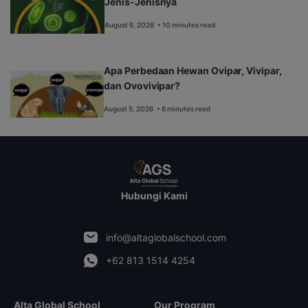
Jenis-Jenisnya
August 6, 2026
• 10 minutes read
Apa Perbedaan Hewan Ovipar, Vivipar,
dan Ovovivipar?
August 5, 2026
• 6 minutes read
Hubungi Kami
info@altaglobalschool.com
+62 813 1514 4254
Alta Global School
Our Program