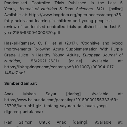
Randomised Controlled Trials Published in the Last 5
Years’,
Journal of Nutrition & Food Sciences,
8(2) [online]
Available at: https://www.longdom.org/open-access/omega36-
fatty-acids-and-learning-in-children-and-young-people-a-
review-of-randomised-controlled-trials-published-in-the-last-5-
yea-2155-9600-1000670.pdf
Haskell-Ramsay, C, F., et al (2017). ‘Cognitive and Mood
Improvements Following Acute Supplementation With Purple
Grape Juice in Healthy Young Adults’,
European Journal of
Nutrition,
56(2621-2631) [online] Available at:
https://link.springer.com/content/pdf/10.1007/s00394-017-
1454-7.pdf
Sumber Gambar:
Anak Makan Sayur [daring]. Available at:
https://www.haibunda.com/parenting/20180909155333-59-
25798/kata-ahli-gizi-tentang-sayuran-dan-buah-yang-
digoreng-untuk-anak
Ikan Salmon Untuk Anak [daring]. Available at: