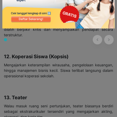
11. Karya Tulis Ilmiah (KTI) atau Debat Ilmiah
Fokus pada menyusun argumen, riset, dan presentasi. Siswa
dilatih berpikir kritis dan menyampaikan pendapat secara
terstruktur.
12. Koperasi Siswa (Kopsis)
Mengajarkan keterampilan wirausaha, pengelolaan keuangan,
hingga manajemen bisnis kecil. Siswa terlibat langsung dalam
operasional koperasi sekolah.
13. Teater
Walau masuk ruang seni pertunjukan, teater biasanya berdiri
sebagai ekstrakurikuler tersendiri yang mengajarkan akting,
ekspresi, dan kerja tim.