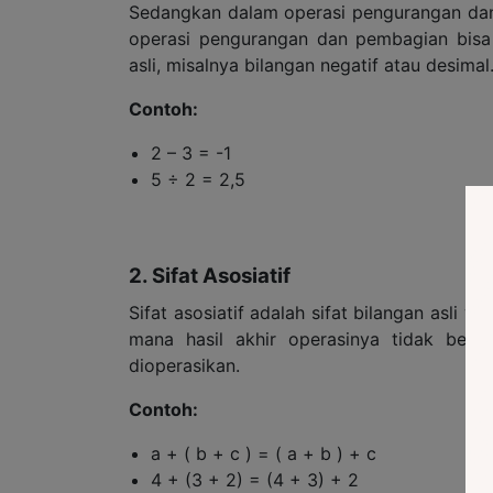
Sedangkan dalam operasi pengurangan dan p
operasi pengurangan dan pembagian bisa 
asli, misalnya bilangan negatif atau desimal
Contoh:
2 – 3 = -1
5 ÷ 2 = 2,5
2. Sifat Asosiatif
Sifat asosiatif adalah sifat bilangan asli y
mana hasil akhir operasinya tidak ber
dioperasikan.
Contoh:
a + ( b + c ) = ( a + b ) + c
4 + (3 + 2) = (4 + 3) + 2