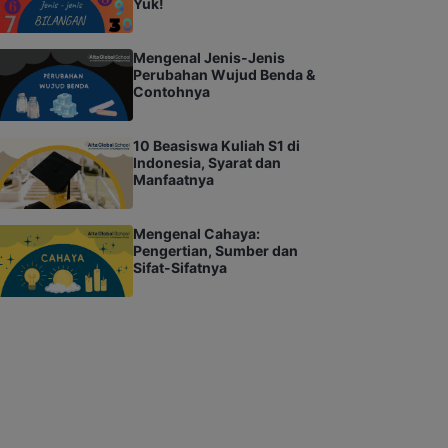
Yuk!
Mengenal Jenis-Jenis
Perubahan Wujud Benda &
Contohnya
10 Beasiswa Kuliah S1 di
Indonesia, Syarat dan
Manfaatnya
Mengenal Cahaya:
Pengertian, Sumber dan
Sifat-Sifatnya