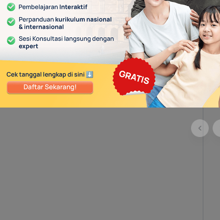
sil akhir dari operasi bilangan tersebut akan sama
eda. Namun, sifat ini tidak berlaku untuk operasi