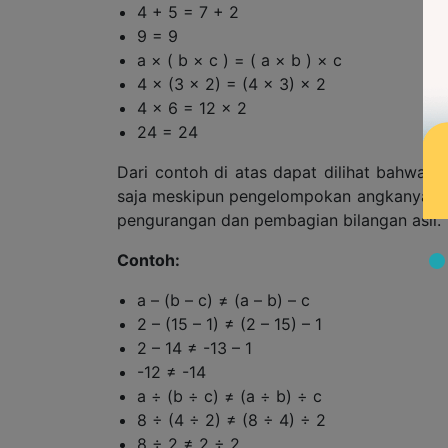
4 + 5 = 7 + 2
9 = 9
a × ( b × c ) = ( a × b ) × c
4 × (3 × 2) = (4 × 3) × 2
4 × 6 = 12 × 2
24 = 24
Dari contoh di atas dapat dilihat bahwa ha
saja meskipun pengelompokan angkanya berb
pengurangan dan pembagian bilangan asli.
Contoh:
a – (b – c) ≠ (a – b) – c
2 – (15 – 1) ≠ (2 – 15) – 1
2 – 14 ≠ -13 – 1
-12 ≠ -14
a ÷ (b ÷ c) ≠ (a ÷ b) ÷ c
8 ÷ (4 ÷ 2) ≠ (8 ÷ 4) ÷ 2
8 ÷ 2 ≠ 2 ÷ 2