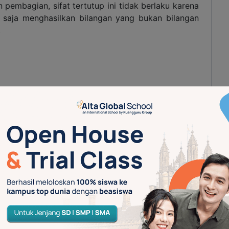
embagian, sifat tertutup ini tidak berlaku karena
saja menghasilkan bilangan yang bukan bilangan
.
ang terjadi pada operasi hitung 3 angka atau lebih di
gantung kepada pengelompokan dari angka yang