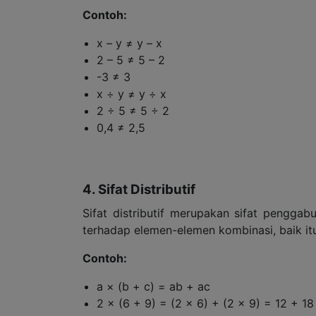
Contoh:
x – y ≠ y – x
2 – 5 ≠ 5 – 2
-3 ≠ 3
x ÷ y ≠ y ÷ x
2 ÷ 5 ≠ 5 ÷ 2
0,4 ≠ 2,5
4. Sifat Distributif
Sifat distributif merupakan sifat pengga
terhadap elemen-elemen kombinasi, baik i
Contoh:
a × (b + c) = ab + ac
2 × (6 + 9) = (2 × 6) + (2 × 9) = 12 + 1