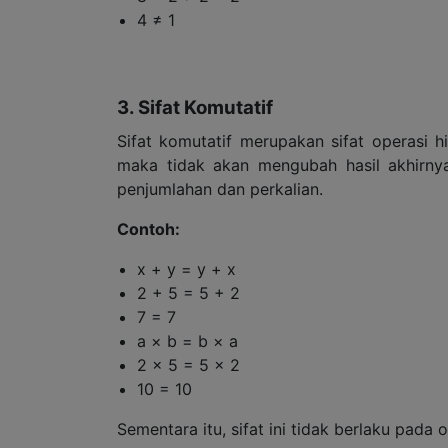
4 ≠ 1
3. Sifat Komutatif
Sifat komutatif merupakan sifat operasi 
maka tidak akan mengubah hasil akhirnya
penjumlahan dan perkalian.
Contoh:
x + y = y + x
2 + 5 = 5 + 2
7 = 7
a × b = b × a
2 × 5 = 5 × 2
10 = 10
Sementara itu, sifat ini tidak berlaku pad