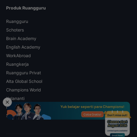
Produk Ruangguru
Ruangguru
Schoters
Brain Academy
English Academy
WorkAbroad
Ruangkerja
Ruangguru Privat
Alta Global School
Champions World
Kalananti
Math Champs
Skill Academy