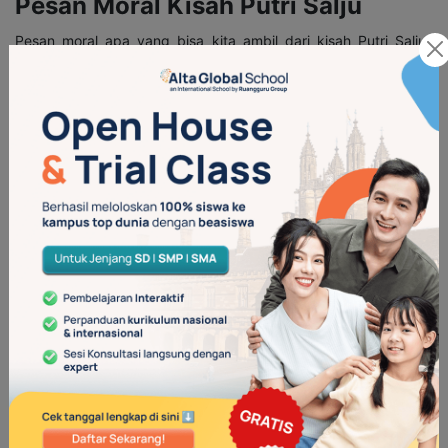
Pesan Moral Kisah Putri Salju
Pesan moral apa yang bisa kita ambil dari kisah Putri Salju?
Yuk, simak!
1. Jangan Mudah Percaya pada Orang Asing
Dalam kisah di atas, Snow White tidak berhati-hati saat
bertemu dengan nenek tua yang memberinya apel. Tanpa
curiga, ia menerima dan memakannya, padahal itu berbahaya.
Dari sini kita belajar bahwa penting untuk selalu waspada
terhadap orang asing. Jangan mudah percaya dan menerima
sesuatu begitu saja.
2. Pentingnya Persahabatan
Cerita tentang Putri Salju juga menunjukkan indahnya
persahabatannya dengan 7 kurcaci. Mereka saling membantu,
menjaga, kerja sama, dan menyayangi. Memiliki teman yang
tulus seperti ini sangat berharga. Kita bisa merasa aman,
didukung, dan nggak sendirian.