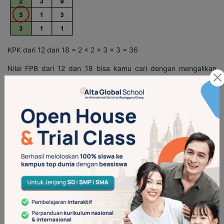
KPK dari 12 dan 18 = 2 x 2 x 3 x 3 = 36
Nilai FPB dari 12 dan 18 bisa kamu cari dengan mengalikan
faktor yang habis membagi semua bilangannya.
FPB dari 12 dan 18 = 2 x 3 = 6
Kita sudah tau nih cara mencari nilai KPK dan FPB, selanjutnya
kita latihan soal yuk!
Contoh Soal Mencari Nilai KPK dan
FPB
1. Tentukan KPK dari 10 dan 45