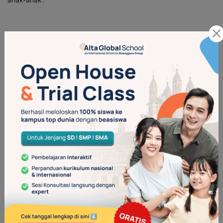
10. Gunakan Bahasa yang
Sederhana dan Positif
Sebelum kunjungan, jelaskan kepada anak tentang apa yang
akan dilakukan dokter gigi tanpa menakut-nakuti. Gunakan
bahasa positif, misalnya, “
Dokter gigi akan membersihkan
gigimu supaya lebih sehat
,” daripada “
Dokter gigi akan
memeriksa gigimu untuk mencari gigi yang sakit.
” Hindari juga
istilah seperti “cabut gigi” atau “bor” yang bisa menimbulkan
ketakutan dan gantilah dengan ungkapan yang lebih netral.
11. Buat Jadwal Kunjungan yang
Rutin
Kunjungan rutin, seperti setiap enam bulan sekali, membuat