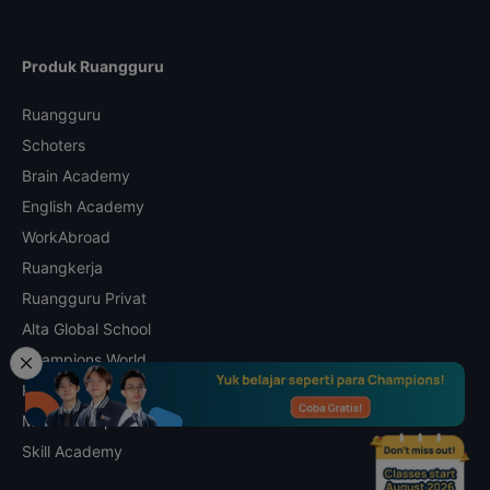
Produk Ruangguru
Ruangguru
Schoters
Brain Academy
English Academy
WorkAbroad
Ruangkerja
Ruangguru Privat
Alta Global School
Champions World
Kalananti
Math Champs
Skill Academy